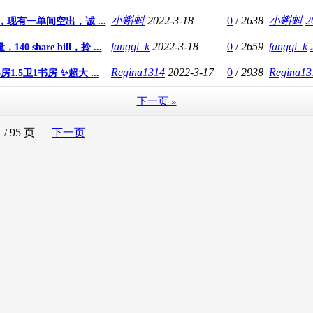
小蝌蚪
2022-3-18
0
/
2638
小蝌蚪
2
厅，现有一单间空出，诚 ...
fangqi_k
2022-3-18
0
/
2659
fangqi_k
 share bill，拎 ...
Regina1314
2022-3-17
0
/
2938
Regina13
.5卫1书房 ✨超大 ...
下一页 »
/ 95 页
下一页