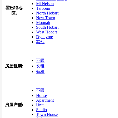
Mt Nelson
霍巴特地
Taroona
North Hobart
区:
New Town
Moonah
South Hobart
West Hobart
Dynnyrne
其他
不限
房屋租期:
长租
短租
不限
House
Apartment
房屋户型:
Unit
Studio
Town House