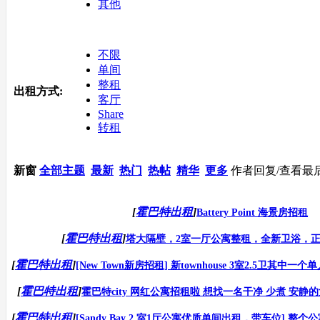
其他
不限
单间
整租
出租方式:
客厅
Share
转租
新窗
全部主题
最新
热门
热帖
精华
更多
作者
回复/查看
最
[
霍巴特出租
]
Battery Point 海景房招租
[
霍巴特出租
]
塔大隔壁，2室一厅公寓整租，全新卫浴，
[
霍巴特出租
]
[New Town新房招租] 新townhouse 3室2.5卫其中一
[
霍巴特出租
]
霍巴特city 网红公寓招租啦 想找一名干净 少煮 安静的女生
[
霍巴特出租
]
[Sandy Bay 2 室1厅公寓优质单间出租，带车位] 整个