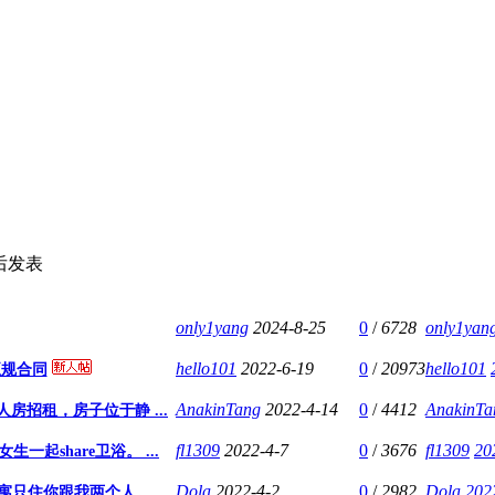
后发表
only1yang
2024-8-25
0
/
6728
only1yan
hello101
2022-6-19
0
/
20973
hello101
正规合同
AnakinTang
2022-4-14
0
/
4412
AnakinTa
个单人房招租，房子位于静 ...
fl1309
2022-4-7
0
/
3676
fl1309
20
一起share卫浴。 ...
Dola
2022-4-2
0
/
2982
Dola
202
公寓只住你跟我两个人。 ...