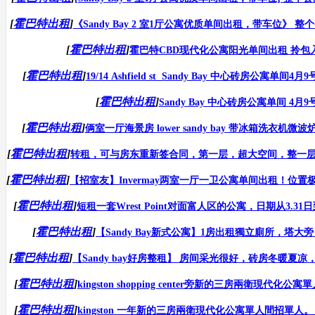
[
霍巴特出租
]
《Sandy Bay 2 室1厅公寓优质单间出租，带车位》 整
[
霍巴特出租
]
霍巴特CBD现代化公寓阳光单间出租 拎包入
[
霍巴特出租
]
19/14 Ashfield st Sandy Bay 中心砖房公寓单间4
[
霍巴特出租
]
Sandy Bay 中心砖房公寓单间 4月
[
霍巴特出租
]
俩室一厅海景房 lower sandy bay 带冰箱洗衣机微波炉无床 
[
霍巴特出租
]
转租，可与房东重新签合同，第一层，超大空间，整一层，独
[
霍巴特出租
]
【招室友】Invermay两室一厅一卫公寓单间出租！位置极
[
霍巴特出租
]
短租一套Wrest Point对面富人区的公寓，日期从3.31日到4
[
霍巴特出租
]
【Sandy Bay新式公寓】1房出租獨立廁所，塔大
[
霍巴特出租
]
【Sandy bay好房整租】 房间采光很好，砖房冬暖夏凉，有壁
[
霍巴特出租
]
kingston shopping center旁新的三房兩衛現代化公寓
[
霍巴特出租
]
kingston 一年新的三房兩衛現代化公寓單人間招單人。 3