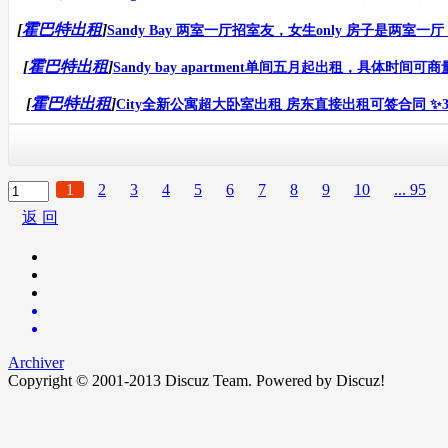
[
霍巴特出租
]
Sandy Bay 两室一厅招室友，女生only 房子是两室一
[
霍巴特出租
]
Sandy bay apartment单间五月起出租，具体时间可商量，140
[
霍巴特出租
]
City全新公寓超大卧室出租 房东直接出租可签合同 ✨3房1
1
2
3
4
5
6
7
8
9
10
... 95
返 回
Archiver
Copyright © 2001-2013
Discuz Team.
Powered by
Discuz!