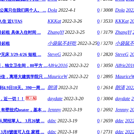
Dola
2022-4-1
0
/
3008
Dola
202
个公寓只住我们两个人。 ...
KKKat
2022-3-26
0
/
3533
KKKat
2
住 近UTAS
ZhangYf
2022-3-25
0
/
3179
ZhangYf
月9号起租 具体入住时间 ...
小袋鼠不好吃
2022-3-25
0
/
3270
小袋鼠
9号起租
SteveG
2022-3-23
0
/
2820
SteveG
2
3/29-4/26 短租 ...
Alfrie2016
2022-3-22
0
/
3050
Alfrie201
立卫生间，80平方 ...
MauriceW
2022-3-22
0
/
2895
Maurice
佳，离塔大建筑学院只 ...
朗清
2022-3-21
0
/
2614
朗清
202
.9日10天。390一周 ...
daydate
2022-3-20
0
/
3004
daydate
2
旁，近一切！！
Jennny
2022-3-19
0
/
2692
Jennny
2
挂式heater，基本 ...
ddzc
2022-3-19
0
/
2659
ddzc
2022
單人間招單人。 3月26號 ...
ddzc
2022-3-18
0
/
2731
ddzc
2022
月8號後可入住 家裡 ...