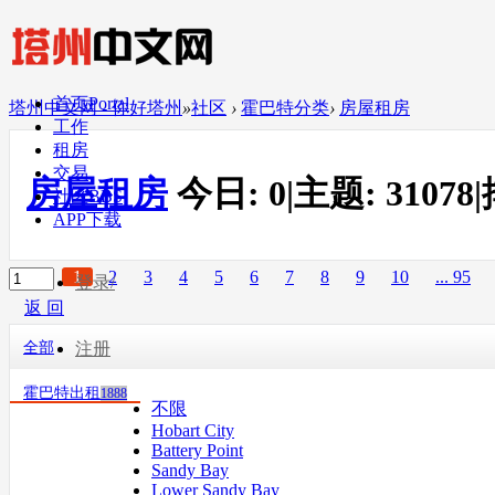
首页
Portal
塔州中文网 - 你好塔州
»
社区
›
霍巴特分类
›
房屋租房
工作
租房
交易
房屋租房
今日:
0
|
主题:
31078
|
社区
BBS
APP下载
1
2
3
4
5
6
7
8
9
10
... 95
登录/
返 回
全部
注册
霍巴特出租
1888
不限
Hobart City
Battery Point
Sandy Bay
Lower Sandy Bay