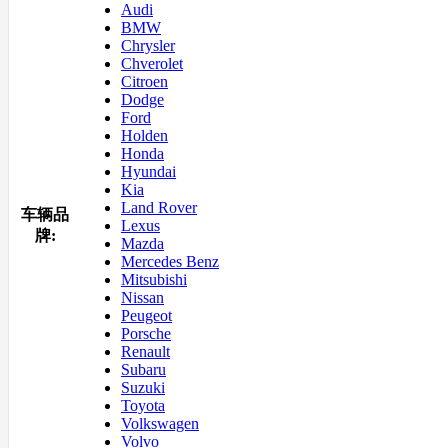
Audi
BMW
Chrysler
Chverolet
Citroen
Dodge
Ford
Holden
Honda
Hyundai
Kia
Land Rover
车辆品
Lexus
牌:
Mazda
Mercedes Benz
Mitsubishi
Nissan
Peugeot
Porsche
Renault
Subaru
Suzuki
Toyota
Volkswagen
Volvo