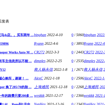
后发表
binghan
2022-4-10
0
/
5060
binghan
2022
宝马4s店。。买车两年 ...
Ryann
2022-4-6
0
/
3893
Ryann
2022-4
9896
CR272
2022-3-3
0
/
2443
CR272
2022-
er Works Auto M ...
dimples
2022-2-25
0
/
2535
dimples
2022-
车主信息所以不能 ...
救人杨永信
2022-1-8
1
/
2671
救人杨永信
MY12
AlexC
2022-1-18
0
/
2506
AlexC
2022-1
购车，谢谢！ ...
上海难民
2021-12-18
0
/
2268
上海难民
202
 换了285/70的胎 ...
weskkk
2021-12-17
0
/
2366
weskkk
2021-
一年的路费只要200多 ...
YunHey
2021-12-16
0
/
2343
YunHey
2021-
量1.6L，Rego到1月中 ...