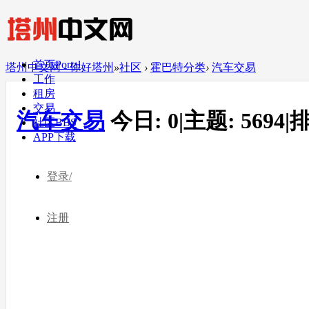
首页
Portal
塔州中文网 - 你好塔州
»
社区
›
霍巴特分类
›
汽车交易
工作
租房
交易
汽车交易
今日:
0
|
主题:
5694
|
排
社区
BBS
APP下载
登录/
注册