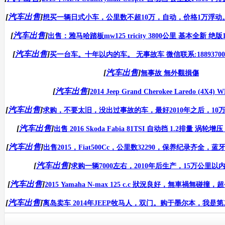
[
汽车出售
]
想买一辆日式小车，公里数不超10万，自动，价格1万浮动。联系方式
[
汽车出售
]
出售：雅马哈踏板mw125 tricity 3800公里 基本全新 绝版1
[
汽车出售
]
买一台车。十年以内的车。 无事故车 微信联系:18893700577 价
[
汽车出售
]
無事故 無外觀損傷
[
汽车出售
]
2014 Jeep Grand Cherokee Laredo (4X4) 
[
汽车出售
]
求购，不要太旧，没出过事故的车，最好2010年之后，10万公
[
汽车出售
]
出售 2016 Skoda Fabia 81TSI 自动挡 1.2排量 涡轮增
[
汽车出售
]
出售2015，Fiat500Cc，公里数32290，保养纪录齐全，蓝
[
汽车出售
]
求购一辆7000左右，2010年后生产，15万公里以内的
[
汽车出售
]
2015 Yamaha N-max 125 c.c 狀況良好，無車禍無碰撞
[
汽车出售
]
离岛卖车 2014年JEEP牧马人，双门。购于墨尔本，我是第二