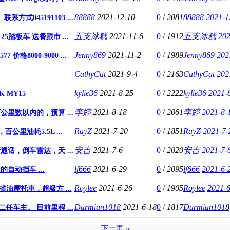
88888
2021-12-10
0
/
2081
88888
2021-1
045191103 ...
五支冰糕
2021-11-6
0
/
1912
五支冰糕
202
25踏板车 送餐跟市 ...
Jenny869
2021-11-2
0
/
1989
Jenny869
202
格8000-9000 ...
CathyCat
2021-9-4
0
/
2163
CathyCat
202
kylie36
2021-8-25
0
/
2222
kylie36
2021-
WK MY15
李婷
2021-8-18
0
/
2061
李婷
2021-8-
里数以内的，预算 ...
RayZ
2021-7-20
0
/
1851
RayZ
2021-7-
压，百公里油耗5.5L ...
安吉
2021-7-6
0
/
2020
安吉
2021-7-
牙通话，倒车雷达，天 ...
lf666
2021-6-29
0
/
2095
lf666
2021-6-
自动挡车 ...
Roylee
2021-6-26
0
/
1905
Roylee
2021-6
，超省油摩托車，超級方 ...
Darmian1018
2021-6-18
0
/
1817
Darmian1018
任车主。 目前里程 ...
下一页 »