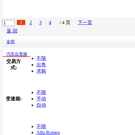
1
2
3
4
/ 4 页
下一页
返 回
全部
汽车出售
74
不限
交易方
出售
式:
求购
不限
变速箱:
手动
自动
不限
Alfa Romeo