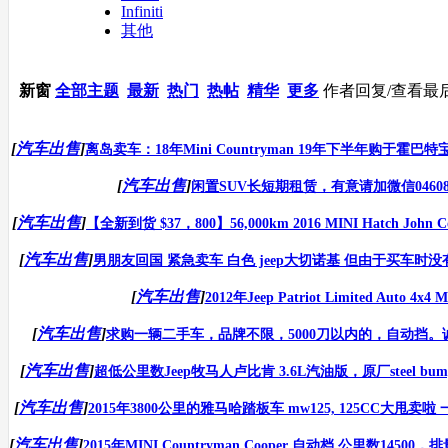
Infiniti
其他
新窗
全部主题
最新
热门
热帖
精华
更多
作者
回复/查看
最
[
汽车出售
]
离岛卖车：18年Mini Countryman 19年下半年购于霍巴特
[
汽车出售
]
闲置SUV长短期租赁，有意请加微信046085
[
汽车出售
]
【全新到货 $37，800】56,000km 2016 MINI Hatch John Coop
[
汽车出售
]
男朋友回国 紧急卖车 白色 jeep大切诺基 但由于买车时没有
[
汽车出售
]
2012年Jeep Patriot Limited Auto 4x4 
[
汽车出售
]
求购一辆二手车，品牌不限，5000刀以内的，自动挡。诚心
[
汽车出售
]
超低公里数Jeep牧马人卢比肯 3.6L汽油版，原厂steel bumper
[
汽车出售
]
2015年3800公里的雅马哈踏板车 mw125, 125CC大甩卖啦 
[
汽车出售
]
2015年MINI Countryman Cooper 自动档 公里数14500，排