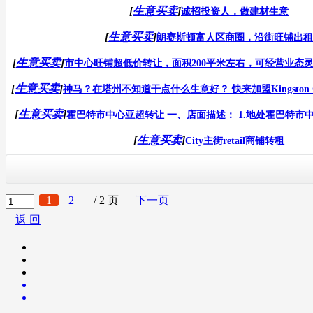
[
生意买卖
]
诚招投资人，做建材生意
[
生意买卖
]
朗赛斯顿富人区商圈，沿街旺铺出租
[
生意买卖
]
市中心旺铺超低价转让，面积200平米左右，可经营业态灵活（可做
[
生意买卖
]
神马？在塔州不知道干点什么生意好？ 快来加盟Kingston Gif
[
生意买卖
]
霍巴特市中心亚超转让 一、店面描述： 1.地处霍巴特市中心
[
生意买卖
]
City主街retail商铺转租
1
2
/ 2 页
下一页
返 回