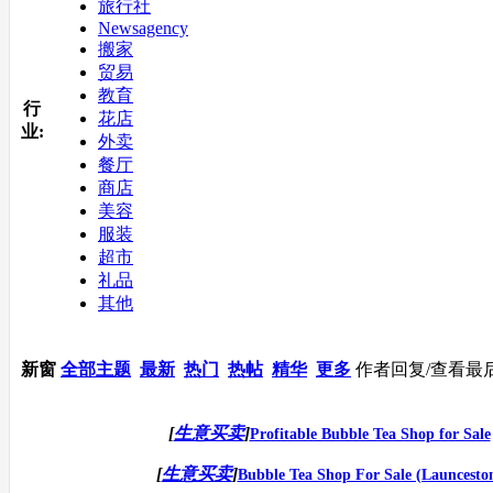
旅行社
Newsagency
搬家
贸易
教育
行
花店
业:
外卖
餐厅
商店
美容
服装
超市
礼品
其他
新窗
全部主题
最新
热门
热帖
精华
更多
作者
回复/查看
最
[
生意买卖
]
Profitable Bubble Tea Shop for Sale
[
生意买卖
]
Bubble Tea Shop For Sale (Launcesto