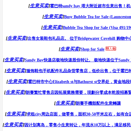
[
生意买卖
]
霍巴特sandy bay 塔大附近超市生意出售！
[
生意买卖
]
Busy Bubble Tea for Sale (Launceston
[
生意买卖
]
Bubble Tea Shop for Sale (Visa 491/19
[
生意买卖
]
出售女装鞋包礼品店。 位于Bridgewater Covehill 购物中心
[
生意买卖
]
Shop for Sale
[
生意买卖
]
Sandy Bay快递店极地快递股份转让。 极地快递位于Sandy Ba
[
生意买卖
]
服饰鞋包手机配件礼品杂货零售店，低价出售，位于霍巴特北部l
[
生意买卖
]
霍巴特市中心Elizabeth st与Bathurst st交界处，黄金地
[
生意买卖
]
朗賽繁忙零售店因拓展業務需要，現劃分零成本乾股招募賢士！
[
生意买卖
]
朗賽手機殼配件生意轉讓
[
生意买卖
]
求租city周边店面，做零售，面积30-50平米左右，如有合适
[
生意买卖
]
因计划离岛，零售小生意转让，年流水10万以上，满足移民签