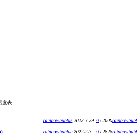
后发表
rainbowbubble
2022-3-29
0
/
2600
rainbowbub
rainbowbubble
2022-2-3
0
/
2826
rainbowbub
n)