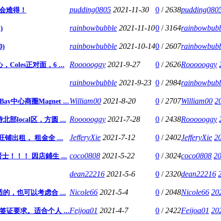
pudding0805
2021-11-30
0
/
2638
pudding080
机会难得！
rainbowbubble
2021-11-10
0
/
3164
rainbowbub
)
rainbowbubble
2021-10-14
0
/
2607
rainbowbub
0)
Roooooggy
2021-9-27
0
/
2626
Roooooggy
，Coles正对面，6 ...
rainbowbubble
2021-9-23
0
/
2984
rainbowbub
William00
2021-8-20
0
/
2707
William00
2
y中心商圈Magnet ...
Roooooggy
2021-7-28
0
/
2438
Roooooggy
ocal区，方圆 ...
JefferyXie
2021-7-12
0
/
2402
JefferyXie
2
段旺铺出租， 租金全 ...
coco0808
2021-5-22
0
/
3024
coco0808
20
！！ 因店鋪生 ...
dean22216
2021-5-6
0
/
2320
dean22216
Nicole66
2021-5-4
0
/
2048
Nicole66
20
的，也可以考虑合 ...
Feijoa01
2021-4-7
0
/
2422
Feijoa01
20
证要求。适合个人 ...