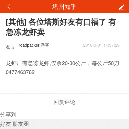
塔州知乎
[其他] 各位塔斯好友有口福了 有
急冻龙虾卖
roadpacker 游客
2016-3-31 14:37:29
点击
重新
龙虾厂有急冻龙虾,仅余20-30公斤，每公斤50刀
加载
0477463762
回复评论
分享到
好友
朋友圈