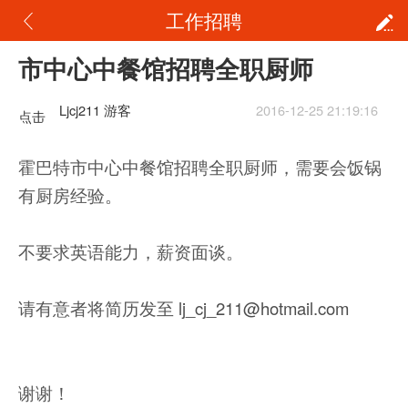
工作招聘
市中心中餐馆招聘全职厨师
Ljcj211 游客
2016-12-25 21:19:16
点击
重新
霍巴特市中心中餐馆招聘全职厨师，需要会饭锅
加载
有厨房经验。
不要求英语能力，薪资面谈。
请有意者将简历发至
lj_cj_211@hotmail.com
谢谢！