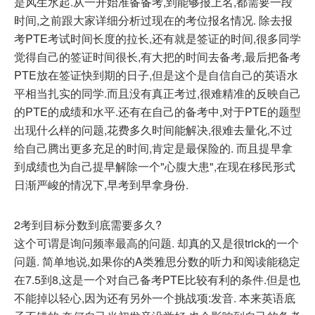
是风生水起.从一开始准备备考,到能够报上名,都需要一段
时间,之前跟大家详细分析过现在的考位报名情况. 除去报
考PTE考试时间长度的拉长,还有就是签证的时间,很多同学
觉得自己的签证时间很长,有大把的时间去备考,最后把备考
PTE放在签证快到期的日子,但是这个是自信自己的英语水
平相当扎实的同学.而且没有真正考过,很难精准的反映自己
的PTE的成绩和水平.还有在自己的备考中,对于PTE的题型
出现什么样的问题,花费多久时间能解决,很难去量化,不过
给自己腾出更多充足的时间,肯定是最保险的. 而且提早拿
到成绩也为自己提早解除一个"心腹大患",在现在移民形式
日渐严峻的情况下,早考到早拿身份.
2考到目标分数到底需要多久?
这个可谓是询问频率最高的问题. 却真的又是很trick的一个
问题. 简单地说,如果你的A类雅思分数的听力和阅读能稳定
在7.5到8,这是一个对自己备考PTE比较有利的条件.但是也
不能掉以轻心,因为还有另外一个挑战项:发音. 本来英语底