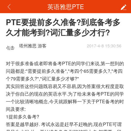
英语雅思PTE
PTE要提前多久准备?到底备考多
久才能考到?词汇量多少才行?
塔州雅思 游客
2017-4-8 15:30:56
点击
重新
对于很多准备或者即将备考PTE的同学们来说,第一想到的
问题都是:"需要提前多久准备","考四个65需要多久?,"考四
加载
个79需要多久?","词汇量多少才够?"
其实回答这些问题既容易又不容易,因为答案很大程度是取
决于你自己的现在的英语水平.为了给未来备考PTE的同学
一个比较清晰地概念,今天就跟解释一下关于PTE备考的时
间及要求:
1提前多久备考?
答案是越早越好. 考试永远是赶早不赶晚的,现在PTE可谓