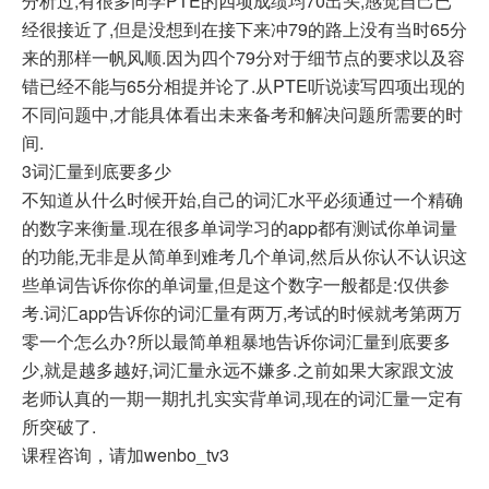
分析过,有很多同学PTE的四项成绩均70出头,感觉自己已
经很接近了,但是没想到在接下来冲79的路上没有当时65分
来的那样一帆风顺.因为四个79分对于细节点的要求以及容
错已经不能与65分相提并论了.从PTE听说读写四项出现的
不同问题中,才能具体看出未来备考和解决问题所需要的时
间.
3词汇量到底要多少
不知道从什么时候开始,自己的词汇水平必须通过一个精确
的数字来衡量.现在很多单词学习的app都有测试你单词量
的功能,无非是从简单到难考几个单词,然后从你认不认识这
些单词告诉你你的单词量,但是这个数字一般都是:仅供参
考.词汇app告诉你的词汇量有两万,考试的时候就考第两万
零一个怎么办?所以最简单粗暴地告诉你词汇量到底要多
少,就是越多越好,词汇量永远不嫌多.之前如果大家跟文波
老师认真的一期一期扎扎实实背单词,现在的词汇量一定有
所突破了.
课程咨询，请加wenbo_tv3