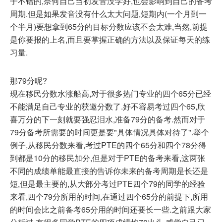
子不错的,奈何自己当初发音没学好,也会影响到自己的备考
周期.但是如果发音没有什么太大问题,短期内(一个月到一
个半月)要想拿到65分的目标分数应该不会太难,当然,前提
是你要报的上名,而且要掌握正确的方法以及保证每天的练
习量.
那79分呢?
现在移民分数水涨船高,对于很多热门专业的四个65分已经
不能满足自己专业的获邀分数了.好不容易考过四个65,欣
喜万分的下一刻就要强忍泪水,准备79分的备考.然而对于
79分备考所需要的时间更是要"具体情况具体对待了".举个
例子,从移民分数来看,考过PTE的四个65分和四个78分得
到都是10分的移民加分,但是对于PTE的备考来看,这两张
不同的成绩单能最直接的告诉你未来的备考周期是长还是
短,但是最主要的,从大部分考过PTE四个79的同学的经验
来看,四个79分所用的时间,在通过四个65分的前提下,所用
的时间会比之前备考65分用的时间还要长一些.之前跟大家