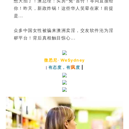
憋大招了！澳总理：买房“免”首付！等同直接给
你！昨天，新政炸锅！这些华人笑晕在家！前提
是...
众多中国女性被骗来澳洲卖淫，交友软件沦为淫
秽平台！背后真相触目惊心...
微悉尼· WeSydney
疯
有态度，有
度
|
|