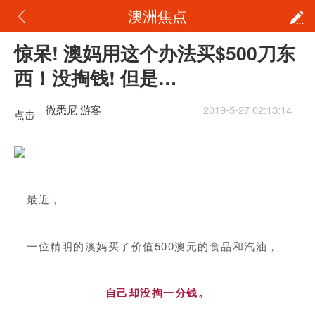
澳洲焦点
惊呆! 澳妈用这个办法买$500刀东
西！没掏钱! 但是…
微悉尼 游客
2019-5-27 02:13:14
点击
重新
加载
最近，
一位精明的澳妈买了价值500澳元的食品和汽油，
自己却没掏一分钱。