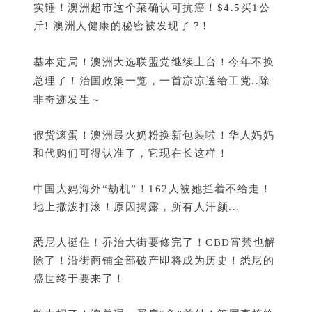
实锤！澳洲超市这个菜确认可抗癌！$4.5买1公
斤! 澳洲人健康的秘密被发现了？!
基本定局！澳洲大选联盟党继续上台！今年不换
总理了！治国政策一览，一首凉凉送给工党..除
非奇迹发生～
假货滚蛋！澳洲最火奶粉换新包装啦！华人妈妈
和代购们可得认准了，它现在长这样！
中国大妈海外“劫机”！162人被她拦着不给走！
地上撒泼打滚！原因揭露，所有人汗颜...
悉尼人挺住！乔治大街要修完了！CBD宵禁也解
除了！沿街商铺全部破产即将成为历史！悉尼的
盛世终于要来了！