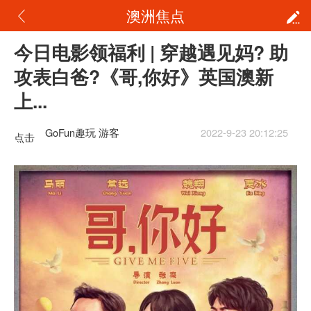
澳洲焦点
今日电影领福利 | 穿越遇见妈? 助
攻表白爸?《哥,你好》英国澳新
上...
GoFun趣玩 游客
2022-9-23 20:12:25
点击
重新
加载