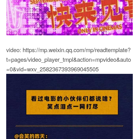
video:
https://mp.weixin.qq.com/mp/readtemplate?
t=pages/video_player_tmpl&action=mpvideo&auto
=0&vid=wxv_2582367393969045505