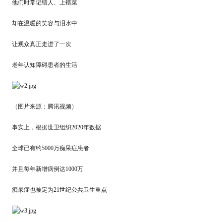
他们时常记错人、上错菜
却在温暖的笑容与泪水中
让观众真正走进了一次
老年认知障碍患者的生活
（图片来源：腾讯视频）
事实上，根据世卫组织2020年数据
全球已有约5000万痴呆症患者
并且每年新增病例达1000万
痴呆症也被定为21世纪公共卫生重点