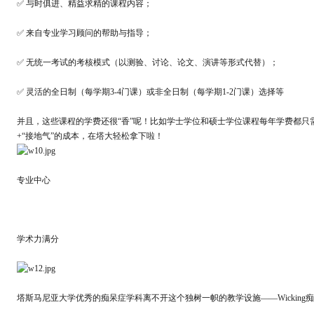
✅ 与时俱进、精益求精的课程内容；
✅ 来自专业学习顾问的帮助与指导；
✅ 无统一考试的考核模式（以测验、讨论、论文、演讲等形式代替）；
✅ 灵活的全日制（每学期3-4门课）或非全日制（每学期1-2门课）选择等
并且，这些课程的学费还很“香”呢！比如学士学位和硕士学位课程每年学费都只需1
+“接地气”的成本，在塔大轻松拿下啦！
专业中心
学术力满分
塔斯马尼亚大学优秀的痴呆症学科离不开这个独树一帜的教学设施——Wicking