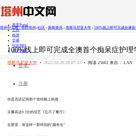
首页
Portal
塔州中文网 - 你好塔州
»
社区
›
新闻资讯
›
塔斯马尼亚大学
›
100%线上即可完成全澳首个
工作
租房
交易
社区
BBS
100%线上即可完成全澳首个痴呆症护理
APP下载
塔斯马尼亚大学
•
2022-10-20 20:07:31
•
阅读 25602 来自： LAN
登录/
注册
你是否还记得那个曾经频上热搜
豆瓣高达9.3分的综艺《忘不了餐厅》
在那里，有这样一群特别的“服务生”