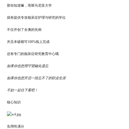
那你知道嘛，塔斯马尼亚大学
就有提供专攻痴呆症护理与研究的学位
不仅开创了全澳的先例
并且本硕都可100%线上完成
还有专门的痴呆症研究教育中心哦
如果你也想用守望融化遗忘
如果你也想开启一段忘不了的职业生涯
不妨一起往下看吧！
核心知识
实用性满分