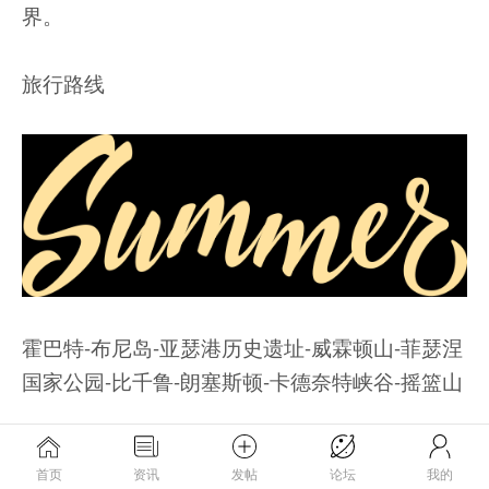
界。
旅行路线
霍巴特-布尼岛-亚瑟港历史遗址-威霖顿山-菲瑟涅
国家公园-比千鲁-朗塞斯顿-卡德奈特峡谷-摇篮山
塔斯马尼亚，地球的心脏。位于澳大利亚的南
首页
资讯
发帖
论坛
我的
端，与南极洲隔海相望，被称为“世界的尽头”。