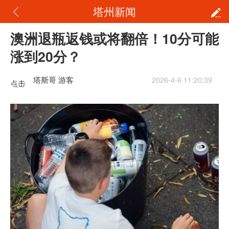
塔州新闻
澳洲退瓶返钱或将翻倍！10分可能
涨到20分？
塔斯哥 游客
2026-4-6 11:20:39
点击
重新
加载