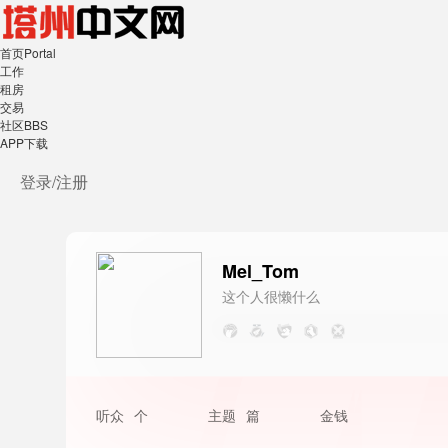
首页
Portal
工作
租房
交易
社区
BBS
APP下载
登录/
注册
Mel_Tom
这个人很懒什么
都没写
听众
个
主题
篇
金钱