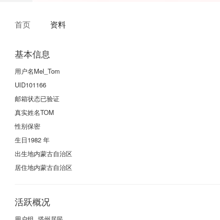
首页
资料
基本信息
用户名
Mel_Tom
UID
101166
邮箱状态
已验证
真实姓名
TOM
性别
保密
生日
1982 年
出生地
内蒙古自治区
居住地
内蒙古自治区
活跃概况
用户组
塔州居民