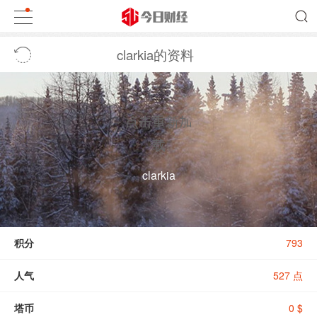
clarkia的资料
点击重新加
载
clarkia
积分
793
人气
527 点
塔币
0 $