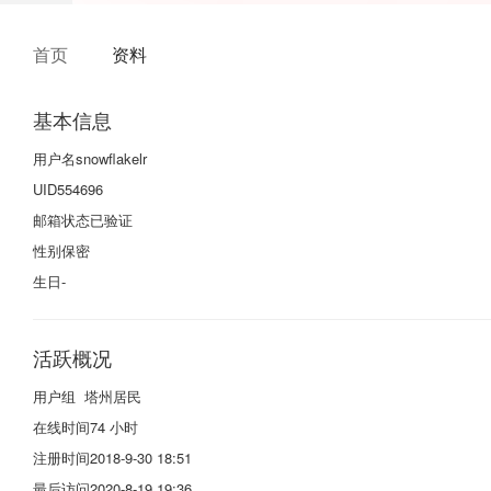
首页
资料
基本信息
用户名
snowflakelr
UID
554696
邮箱状态
已验证
性别
保密
生日
-
活跃概况
用户组
塔州居民
在线时间
74 小时
注册时间
2018-9-30 18:51
最后访问
2020-8-19 19:36