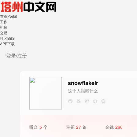
首页
Portal
工作
租房
交易
社区
BBS
APP下载
登录/
注册
snowflakelr
这个人很懒什么
都没写
听众
5
个
主题
27
篇
金钱
260