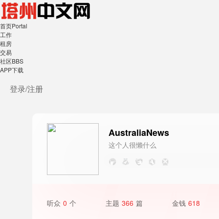
首页
Portal
工作
租房
交易
社区
BBS
APP下载
登录/
注册
AustraliaNews
这个人很懒什么
都没写
听众
0
个
主题
366
篇
金钱
618