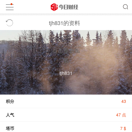
tjh831的资料
点击重新加
载
tjh831
积分
43
人气
47 点
塔币
7 $