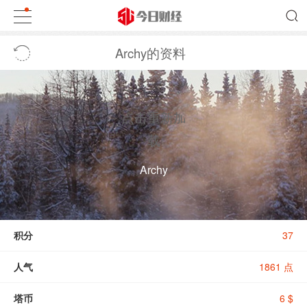
Archy的资料
点击重新加
载
Archy
积分
37
人气
1861 点
塔币
6 $