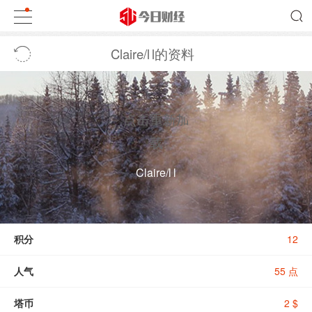
Claire/l l的资料
点击重新加
载
Claire/l l
积分
12
人气
55 点
塔币
2 $