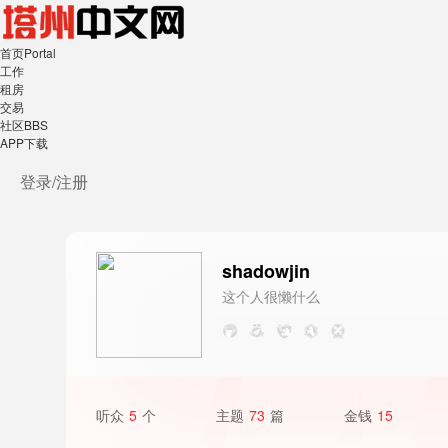
首页
Portal
工作
租房
交易
社区
BBS
APP下载
登录/
注册
shadowjin
这个人很懒什么
都没写
听众
5
个
主题
73
篇
金钱
15