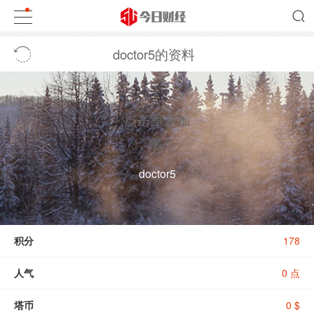
doctor5的资料
点击重新加
载
doctor5
积分
178
人气
0 点
塔币
0 $