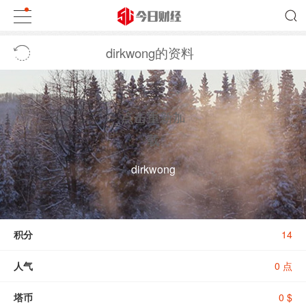
dirkwong的资料
点击重新加
载
dirkwong
积分
14
人气
0 点
塔币
0 $