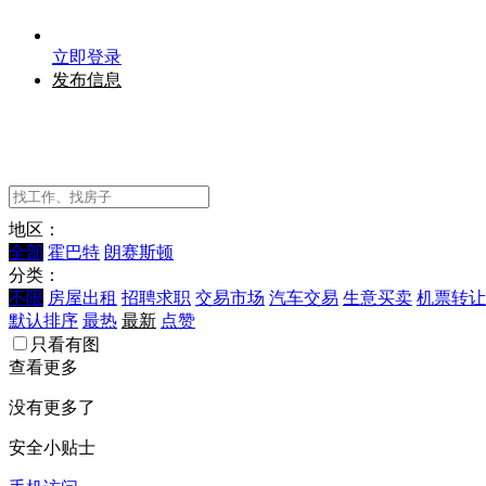
立即登录
发布信息
地区：
全部
霍巴特
朗赛斯顿
分类：
不限
房屋出租
招聘求职
交易市场
汽车交易
生意买卖
机票转让
默认排序
最热
最新
点赞
只看有图
查看更多
没有更多了
安全小贴士