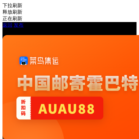
下拉刷新
释放刷新
正在刷新
返回
发布
房屋出租 - 你好塔州