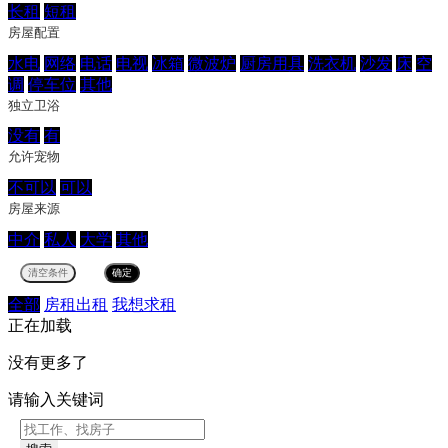
长租
短租
房屋配置
水电
网络
电话
电视
冰箱
微波炉
厨房用具
洗衣机
沙发
床
空
调
停车位
其他
独立卫浴
没有
有
允许宠物
不可以
可以
房屋来源
中介
私人
大学
其他
全部
房租出租
我想求租
正在加载
没有更多了
请输入关键词