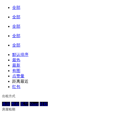
全部
全部
全部
全部
全部
默认排序
最热
最新
有图
点赞量
距离最近
红包
出租方式
单间
整租
客厅
Share
转租
房屋租期