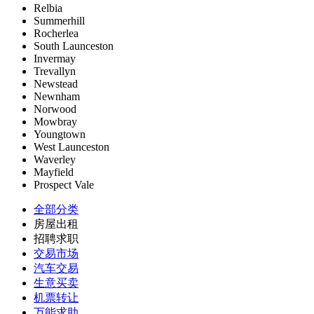
Relbia
Summerhill
Rocherlea
South Launceston
Invermay
Trevallyn
Newstead
Newnham
Norwood
Mowbray
Youngtown
West Launceston
Waverley
Mayfield
Prospect Vale
全部分类
房屋出租
招聘求职
交易市场
汽车交易
生意买卖
机票转让
万能求助