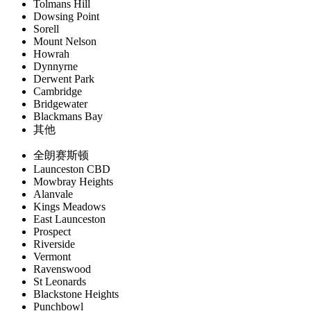
Tolmans Hill
Dowsing Point
Sorell
Mount Nelson
Howrah
Dynnyrne
Derwent Park
Cambridge
Bridgewater
Blackmans Bay
其他
全朗赛斯顿
Launceston CBD
Mowbray Heights
Alanvale
Kings Meadows
East Launceston
Prospect
Riverside
Vermont
Ravenswood
St Leonards
Blackstone Heights
Punchbowl