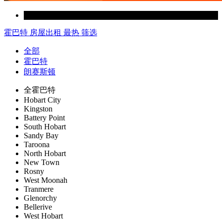
霍巴特
房屋出租
最热
筛选
全部
霍巴特
朗赛斯顿
全霍巴特
Hobart City
Kingston
Battery Point
South Hobart
Sandy Bay
Taroona
North Hobart
New Town
Rosny
West Moonah
Tranmere
Glenorchy
Bellerive
West Hobart