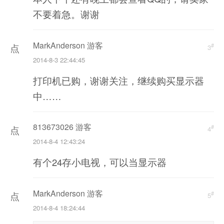
不要着急。谢谢
新
加
MarkAnderson 游客
#
点
载
3
2014-8-3 22:44:45
击
打印机已购，谢谢关注，继续购买显示器
重
中……
新
加
813673026 游客
#
点
载
4
2014-8-4 12:43:24
击
有个24存小电视，可以当显示器
重
新
MarkAnderson 游客
#
加
点
5
2014-8-4 18:24:44
载
击