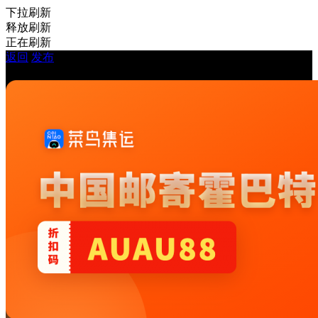
下拉刷新
释放刷新
正在刷新
返回
发布
房屋出租 - 你好塔州