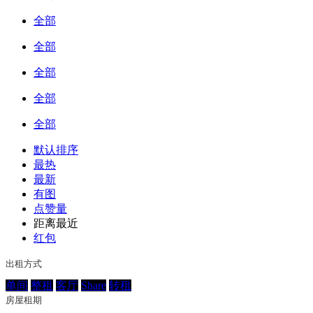
全部
全部
全部
全部
全部
默认排序
最热
最新
有图
点赞量
距离最近
红包
出租方式
单间
整租
客厅
Share
转租
房屋租期