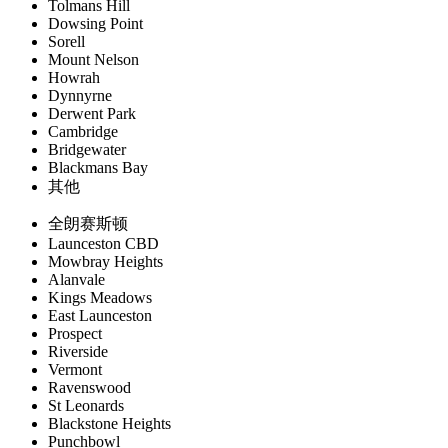
Tolmans Hill
Dowsing Point
Sorell
Mount Nelson
Howrah
Dynnyrne
Derwent Park
Cambridge
Bridgewater
Blackmans Bay
其他
全朗赛斯顿
Launceston CBD
Mowbray Heights
Alanvale
Kings Meadows
East Launceston
Prospect
Riverside
Vermont
Ravenswood
St Leonards
Blackstone Heights
Punchbowl