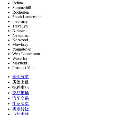
Relbia
Summerhill
Rocherlea
South Launceston
Invermay
Trevallyn
Newstead
Newnham
Norwood
Mowbray
Youngtown
West Launceston
Waverley
Mayfield
Prospect Vale
全部分类
房屋出租
招聘求职
交易市场
汽车交易
生意买卖
机票转让
万能求助