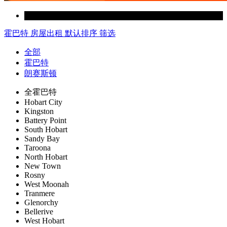
霍巴特
房屋出租
默认排序
筛选
全部
霍巴特
朗赛斯顿
全霍巴特
Hobart City
Kingston
Battery Point
South Hobart
Sandy Bay
Taroona
North Hobart
New Town
Rosny
West Moonah
Tranmere
Glenorchy
Bellerive
West Hobart