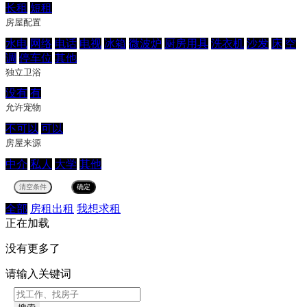
长租
短租
房屋配置
水电
网络
电话
电视
冰箱
微波炉
厨房用具
洗衣机
沙发
床
空
调
停车位
其他
独立卫浴
没有
有
允许宠物
不可以
可以
房屋来源
中介
私人
大学
其他
全部
房租出租
我想求租
正在加载
没有更多了
请输入关键词