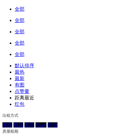
全部
全部
全部
全部
全部
默认排序
最热
最新
有图
点赞量
距离最近
红包
出租方式
单间
整租
客厅
Share
转租
房屋租期