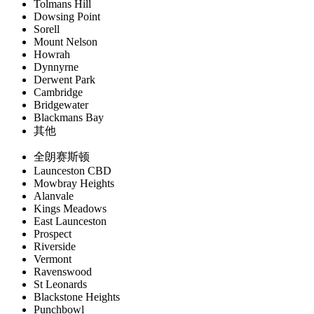
Tolmans Hill
Dowsing Point
Sorell
Mount Nelson
Howrah
Dynnyrne
Derwent Park
Cambridge
Bridgewater
Blackmans Bay
其他
全朗赛斯顿
Launceston CBD
Mowbray Heights
Alanvale
Kings Meadows
East Launceston
Prospect
Riverside
Vermont
Ravenswood
St Leonards
Blackstone Heights
Punchbowl