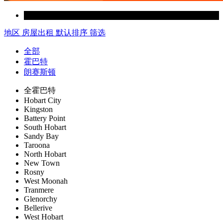
地区
房屋出租
默认排序
筛选
全部
霍巴特
朗赛斯顿
全霍巴特
Hobart City
Kingston
Battery Point
South Hobart
Sandy Bay
Taroona
North Hobart
New Town
Rosny
West Moonah
Tranmere
Glenorchy
Bellerive
West Hobart