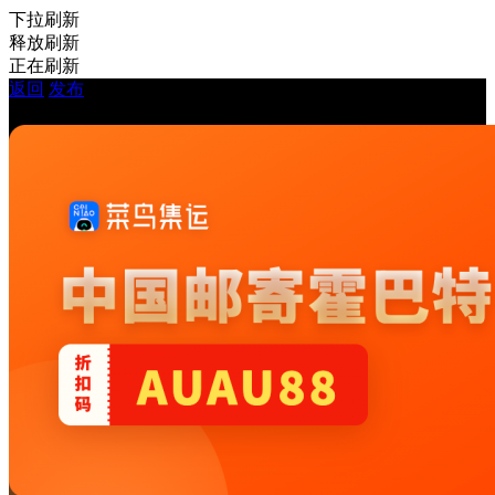
下拉刷新
释放刷新
正在刷新
返回
发布
房屋出租 - 你好塔州