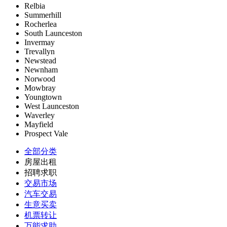
Relbia
Summerhill
Rocherlea
South Launceston
Invermay
Trevallyn
Newstead
Newnham
Norwood
Mowbray
Youngtown
West Launceston
Waverley
Mayfield
Prospect Vale
全部分类
房屋出租
招聘求职
交易市场
汽车交易
生意买卖
机票转让
万能求助