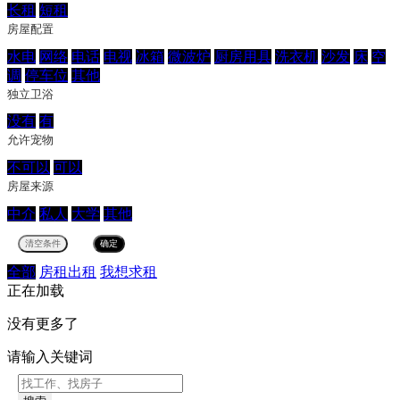
长租
短租
房屋配置
水电
网络
电话
电视
冰箱
微波炉
厨房用具
洗衣机
沙发
床
空
调
停车位
其他
独立卫浴
没有
有
允许宠物
不可以
可以
房屋来源
中介
私人
大学
其他
全部
房租出租
我想求租
正在加载
没有更多了
请输入关键词